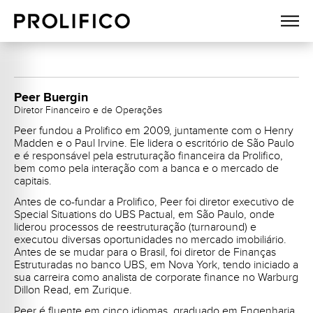
COMITÊ EXECUTIVO
Peer Buergin
Diretor Financeiro e de Operações
Peer fundou a Prolifico em 2009, juntamente com o Henry
Madden e o Paul Irvine. Ele lidera o escritório de São Paulo
e é responsável pela estruturação financeira da Prolifico,
bem como pela interação com a banca e o mercado de
capitais.
Antes de co-fundar a Prolifico, Peer foi diretor executivo de
Special Situations
do UBS Pactual, em São Paulo, onde
liderou processos de reestruturação (
turnaround
) e
executou diversas oportunidades no mercado imobiliário.
Antes de se mudar para o Brasil, foi diretor de Finanças
Estruturadas no banco UBS, em Nova York, tendo iniciado a
sua carreira como analista de
corporate finance
no Warburg
Dillon Read, em Zurique.
Peer é fluente em cinco idiomas, graduado em Engenharia