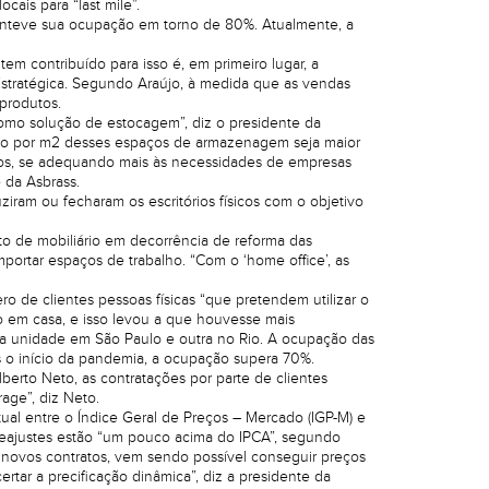
is para “last mile”.
anteve sua ocupação em torno de 80%. Atualmente, a
m contribuído para isso é, em primeiro lugar, a
a Estratégica. Segundo Araújo, à medida que as vendas
produtos.
 como solução de estocagem”, diz o presidente da
custo por m2 desses espaços de armazenagem seja maior
ios, se adequando mais às necessidades de empresas
 da Asbrass.
am ou fecharam os escritórios físicos com o objetivo
to de mobiliário em decorrência de reforma das
ortar espaços de trabalho. “Com o ‘home office’, as
 de clientes pessoas físicas “que pretendem utilizar o
 em casa, e isso levou a que houvesse mais
a unidade em São Paulo e outra no Rio. A ocupação das
 o início da pandemia, a ocupação supera 70%.
rto Neto, as contratações por parte de clientes
ge”, diz Neto.
al entre o Índice Geral de Preços – Mercado (IGP-M) e
reajustes estão “um pouco acima do IPCA”, segundo
 novos contratos, vem sendo possível conseguir preços
ertar a precificação dinâmica”, diz a presidente da