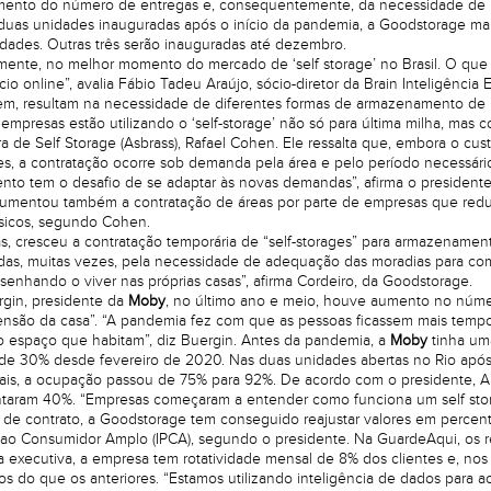
ento do número de entregas e, consequentemente, da necessidade de loca
duas unidades inauguradas após o início da pandemia, a Goodstorage m
dades. Outras três serão inauguradas até dezembro.
mente, no melhor momento do mercado de ‘self storage’ no Brasil. O que te
o online”, avalia Fábio Tadeu Araújo, sócio-diretor da Brain Inteligênci
cem, resultam na necessidade de diferentes formas de armazenamento de 
empresas estão utilizando o ‘self-storage’ não só para última milha, mas
ira de Self Storage (Asbrass), Rafael Cohen. Ele ressalta que, embora o 
s, a contratação ocorre sob demanda pela área e pelo período necessár
to tem o desafio de se adaptar às novas demandas”, afirma o presidente
mentou também a contratação de áreas por parte de empresas que reduzir
físicos, segundo Cohen.
cas, cresceu a contratação temporária de “self-storages” para armazenamen
adas, muitas vezes, pela necessidade de adequação das moradias para comp
senhando o viver nas próprias casas”, afirma Cordeiro, da Goodstorage.
gin, presidente da
Moby
, no último ano e meio, houve aumento no número
são da casa”. “A pandemia fez com que as pessoas ficassem mais tempo
 espaço que habitam”, diz Buergin. Antes da pandemia, a
Moby
tinha um
de 30% desde fevereiro de 2020. Nas duas unidades abertas no Rio após
s, a ocupação passou de 75% para 92%. De acordo com o presidente, Albe
taram 40%. “Empresas começaram a entender como funciona um self stora
de contrato, a Goodstorage tem conseguido reajustar valores em percentu
 ao Consumidor Amplo (IPCA), segundo o presidente. Na GuardeAqui, os 
 executiva, a empresa tem rotatividade mensal de 8% dos clientes e, nos
os do que os anteriores. “Estamos utilizando inteligência de dados para ac