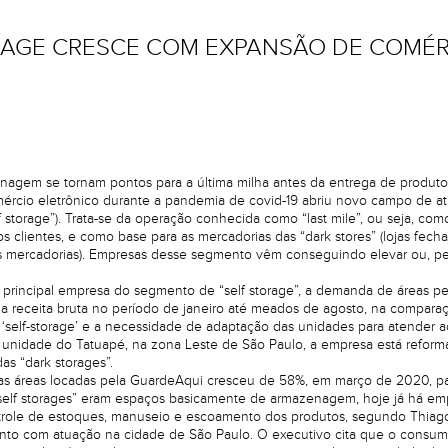
RAGE CRESCE COM EXPANSÃO DE COMÉR
agem se tornam pontos para a última milha antes da entrega de produtos
rcio eletrônico durante a pandemia de covid-19 abriu novo campo de a
 storage”). Trata-se da operação conhecida como “last mile”, ou seja, co
os clientes, e como base para as mercadorias das “dark stores” (lojas fe
as mercadorias). Empresas desse segmento vêm conseguindo elevar ou, 
 principal empresa do segmento de “self storage”, a demanda de áreas pel
ua receita bruta no período de janeiro até meados de agosto, na compar
 ‘self-storage’ e a necessidade de adaptação das unidades para atender a
 unidade do Tatuapé, na zona Leste de São Paulo, a empresa está refo
s “dark storages”.
as áreas locadas pela GuardeAqui cresceu de 58%, em março de 2020, pa
“self storages” eram espaços basicamente de armazenagem, hoje já há em
trole de estoques, manuseio e escoamento dos produtos, segundo Thiago 
to com atuação na cidade de São Paulo. O executivo cita que o consum