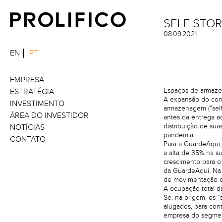
SELF STO
08.09.2021
EN
PT
EMPRESA
Espaços de armazen
ESTRATÉGIA
A expansão do comé
INVESTIMENTO
armazenagem (“self
ÁREA DO INVESTIDOR
antes da entrega a
distribuição de su
NOTÍCIAS
pandemia.
CONTATO
Para a GuardeAqui,
a alta de 35% na s
crescimento para o
da GuardeAqui. Na
de movimentação da
A ocupação total d
Se, na origem, os 
alugados, para con
empresa do segmen