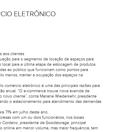
CIO ELETRÔNICO
 aos clientes
tuação para o segmento de locação de espaços para
mo local para a última etapa de estocagem de produtos
chadas ao público que funcionam como pontos para
pelo menos, manter a ocupação dos espaços na
o comércio eletrônico é uma das principais razões para
ação anual. “O e-commerce trouxe nova avenida de
o novo cliente”, conta Mariane Wiederkehr, presidente
rmando o estacionamento para atendimento das demandas
ra 71% em julho deste ano.
presas com um ou dois funcionários, nos boxes
Cordeiro, presidente da Goodstorage, principal
o online em menor volume, mas maior frequência, tem