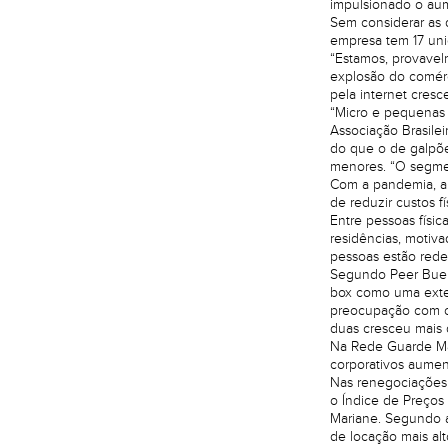
impulsionado o aum
Sem considerar as 
empresa tem 17 uni
“Estamos, provavel
explosão do comérci
pela internet cres
“Micro e pequenas 
Associação Brasile
do que o de galpõe
menores. “O segmen
Com a pandemia, au
de reduzir custos 
Entre pessoas físi
residências, motiv
pessoas estão rede
Segundo Peer Buer
box como uma exten
preocupação com o
duas cresceu mais 
Na Rede Guarde Mai
corporativos aumen
Nas renegociações 
o Índice de Preços
Mariane. Segundo a
de locação mais alt